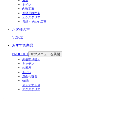
浴室
トイレ
内装工事
外壁屋根塗装
エクステリア
営繕・その他工事
お客様の声
VOICE
おすすめ商品
PRODUCT
サブメニューを展開
外装塗り替え
キッチン
お風呂
トイレ
洗面化粧台
修繕/
メンテナンス
エクステリア