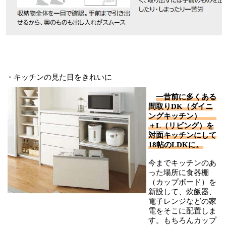
・キッチンの見た目をきれいに
一昔前に多くある
間取りDK（ダイニ
ングキッチン）
＋L（リビング）を
対面キッチンにして
18帖のLDKに。
今までキッチンのあ
った場所に食器棚
（カップボード）を
新設して、炊飯器、
電子レンジなどの家
電をそこに配置しま
す。もちろんカップ