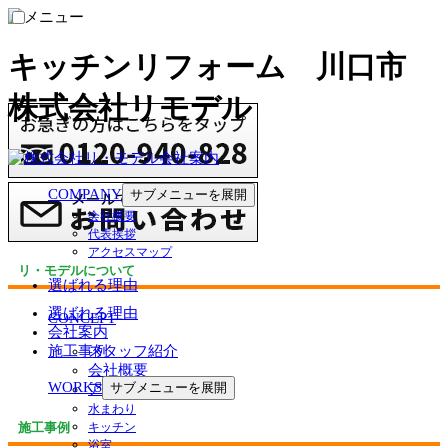
キッチンリフォーム 川口市
株式会社リモデル
会社案内
COMPANY
サブメニューを展開
会社概要
代表挨拶
アクセスマップ
リ・モデルについて
選ばれる理由
選ばれる理由
CONCEPT
会社案内
スタッフ紹介
施工事例
会社概要
WORKS
サブメニューを展開
アクセスマップ
水まわり
施工事例
キッチン
浴室