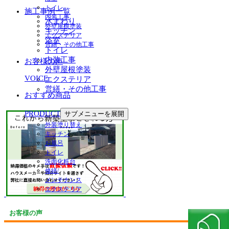
トイレ
施工事例一覧
内装工事
水まわり
外壁屋根塗装
キッチン
エクステリア
浴室
営繕・その他工事
トイレ
内装工事
お客様の声
外壁屋根塗装
VOICE
エクステリア
営繕・その他工事
おすすめ商品
PRODUCT
サブメニューを展開
外装塗り替え
キッチン
お風呂
トイレ
洗面化粧台
修繕/
メンテナンス
エクステリア
お客様の声