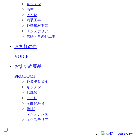
キッチン
浴室
トイレ
内装工事
外壁屋根塗装
エクステリア
営繕・その他工事
お客様の声
VOICE
おすすめ商品
PRODUCT
外装塗り替え
キッチン
お風呂
トイレ
洗面化粧台
修繕/
メンテナンス
エクステリア