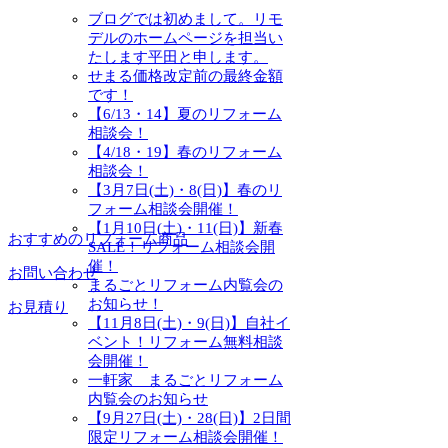
ブログでは初めまして。リモ
デルのホームページを担当い
たします平田と申します。
せまる価格改定前の最終金額
です！
【6/13・14】夏のリフォーム
相談会！
【4/18・19】春のリフォーム
相談会！
【3月7日(土)・8(日)】春のリ
フォーム相談会開催！
【1月10日(土)・11(日)】新春
おすすめのリフォーム商品
SALE！リフォーム相談会開
催！
お問い合わせ
まるごとリフォーム内覧会の
お知らせ！
お見積り
【11月8日(土)・9(日)】自社イ
ベント！リフォーム無料相談
会開催！
一軒家 まるごとリフォーム
内覧会のお知らせ
【9月27日(土)・28(日)】2日間
限定リフォーム相談会開催！