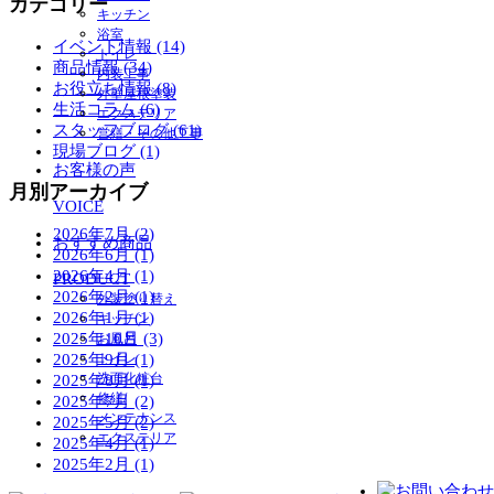
カテゴリー
キッチン
浴室
イベント情報 (14)
トイレ
商品情報 (34)
内装工事
お役立ち情報 (8)
外壁屋根塗装
生活コラム (6)
エクステリア
スタッフブログ (61)
営繕・その他工事
現場ブログ (1)
お客様の声
月別アーカイブ
VOICE
2026年7月 (2)
おすすめ商品
2026年6月 (1)
2026年4月 (1)
PRODUCT
2026年2月 (1)
外装塗り替え
2026年1月 (1)
キッチン
2025年10月 (3)
お風呂
2025年9月 (1)
トイレ
洗面化粧台
2025年8月 (1)
修繕/
2025年7月 (2)
メンテナンス
2025年5月 (2)
エクステリア
2025年4月 (1)
2025年2月 (1)