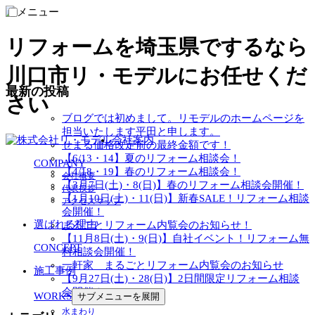
リフォームを埼玉県でするなら
川口市リ・モデルにお任せくだ
最新の投稿
さい
ブログでは初めまして。リモデルのホームページを
担当いたします平田と申します。
会社案内
せまる価格改定前の最終金額です！
【6/13・14】夏のリフォーム相談会！
COMPANY
【4/18・19】春のリフォーム相談会！
会社概要
【3月7日(土)・8(日)】春のリフォーム相談会開催！
代表挨拶
【1月10日(土)・11(日)】新春SALE！リフォーム相談
アクセスマップ
会開催！
選ばれる理由
まるごとリフォーム内覧会のお知らせ！
【11月8日(土)・9(日)】自社イベント！リフォーム無
CONCEPT
料相談会開催！
一軒家 まるごとリフォーム内覧会のお知らせ
施工事例
【9月27日(土)・28(日)】2日間限定リフォーム相談
会開催！
WORKS
サブメニューを展開
水まわり