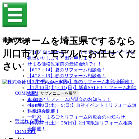
リフォームを埼玉県でするなら
最新の投稿
川口市リ・モデルにお任せくだ
ブログでは初めまして。リモデルのホームページを
担当いたします平田と申します。
さい
せまる価格改定前の最終金額です！
【6/13・14】夏のリフォーム相談会！
【4/18・19】春のリフォーム相談会！
【3月7日(土)・8(日)】春のリフォーム相談会開催！
会社案内
【1月10日(土)・11(日)】新春SALE！リフォーム相談
COMPANY
会開催！
サブメニューを展開
まるごとリフォーム内覧会のお知らせ！
会社概要
【11月8日(土)・9(日)】自社イベント！リフォーム無
代表挨拶
料相談会開催！
アクセスマップ
一軒家 まるごとリフォーム内覧会のお知らせ
選ばれる理由
【9月27日(土)・28(日)】2日間限定リフォーム相談
会開催！
CONCEPT