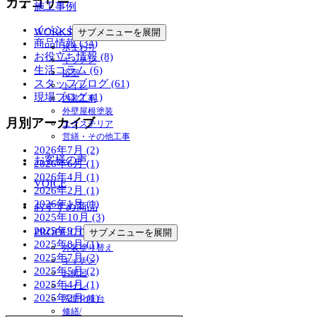
カテゴリー
施工事例
イベント情報 (14)
WORKS
サブメニューを展開
商品情報 (34)
水まわり
お役立ち情報 (8)
キッチン
生活コラム (6)
浴室
スタッフブログ (61)
トイレ
現場ブログ (1)
内装工事
外壁屋根塗装
月別アーカイブ
エクステリア
営繕・その他工事
2026年7月 (2)
お客様の声
2026年6月 (1)
2026年4月 (1)
VOICE
2026年2月 (1)
2026年1月 (1)
おすすめ商品
2025年10月 (3)
2025年9月 (1)
PRODUCT
サブメニューを展開
2025年8月 (1)
外装塗り替え
2025年7月 (2)
キッチン
2025年5月 (2)
お風呂
2025年4月 (1)
トイレ
2025年2月 (1)
洗面化粧台
修繕/